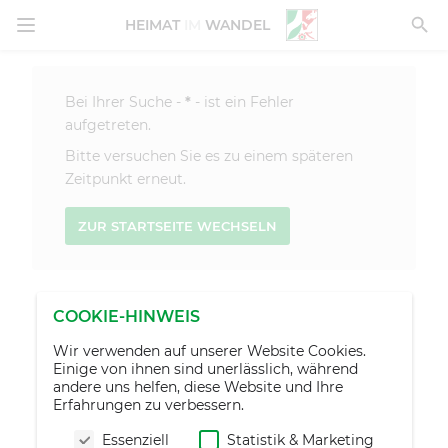
MENÜ ÖFFNEN
HEIMAT
IM
WANDEL
Bei Ihrer Suche -
*
- ist ein Fehler
aufgetreten.
Bitte versuchen Sie es zu einem späteren
Zeitpunkt erneut.
ZUR STARTSEITE WECHSELN
COOKIE-HINWEIS
Wir verwenden auf unserer Website Cookies.
Einige von ihnen sind unerlässlich, während
andere uns helfen, diese Website und Ihre
Erfahrungen zu verbessern.
Essenziell
Statistik & Marketing