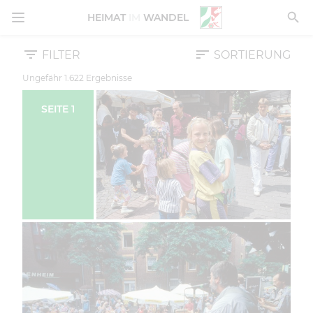
MENÜ ÖFFNEN
HEIMAT
IM
WANDEL
FILTER
SORTIERUNG
Ungefähr
1.622
Ergebnisse
SEITE
1