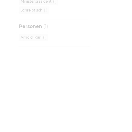
Ministerpräsident
(
1
)
Schreibtisch
(
1
)
Personen
(
1
)
Arnold, Karl
(
1
)