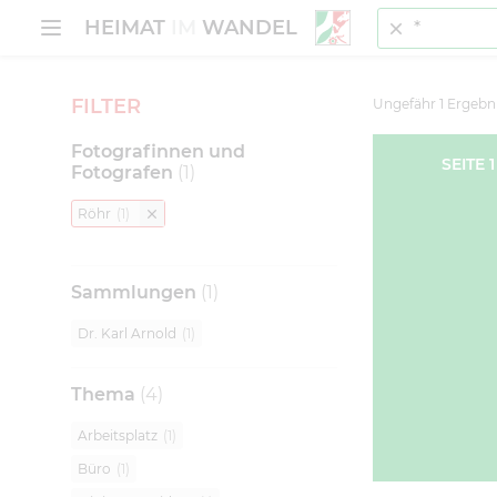
Suche
MENÜ ÖFFNEN
HEIMAT
IM
WANDEL
FILTER
Ungefähr
1
Ergebn
Fotografinnen und
SEITE
1
Fotografen
(
1
)
Röhr
(
1
)
Sammlungen
(
1
)
Dr. Karl Arnold
(
1
)
Thema
(
4
)
Arbeitsplatz
(
1
)
Büro
(
1
)