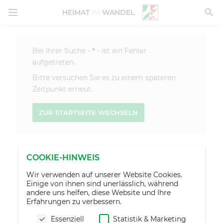
MENÜ ÖFFNEN
HEIMAT
IM
WANDEL
Bei Ihrer Suche -
*
- ist ein Fehler
aufgetreten.
Bitte versuchen Sie es zu einem späteren
Zeitpunkt erneut.
ZUR STARTSEITE WECHSELN
COOKIE-HINWEIS
Wir verwenden auf unserer Website Cookies.
Einige von ihnen sind unerlässlich, während
andere uns helfen, diese Website und Ihre
Erfahrungen zu verbessern.
Essenziell
Statistik & Marketing